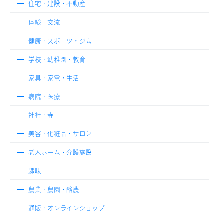
住宅・建設・不動産
体験・交流
健康・スポーツ・ジム
学校・幼稚園・教育
家具・家電・生活
病院・医療
神社・寺
美容・化粧品・サロン
老人ホーム・介護施設
趣味
農業・農園・酪農
通販・オンラインショップ