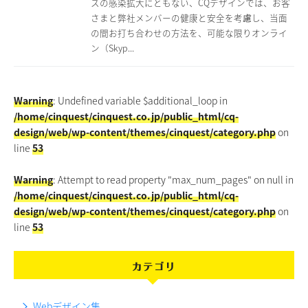
スの感染拡大にともない、CQデザインでは、お客
さまと弊社メンバーの健康と安全を考慮し、当面
の間お打ち合わせの方法を、可能な限りオンライ
ン（Skyp...
Warning
: Undefined variable $additional_loop in
/home/cinquest/cinquest.co.jp/public_html/cq-
design/web/wp-content/themes/cinquest/category.php
on
line
53
Warning
: Attempt to read property "max_num_pages" on null in
/home/cinquest/cinquest.co.jp/public_html/cq-
design/web/wp-content/themes/cinquest/category.php
on
line
53
カテゴリ
Webデザイン集