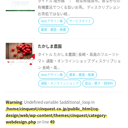
タイトル 瑞芳園 ｜ 岐阜県瑞浪市。昔ながらの
有機農法でつくる旨いお茶。 ディスクリプション
お茶処ではない岐...
Webデザイン集
サービスサイト
農業・農園・酪農
たかしま農園
タイトル たかしま農園 | 長崎・高島のフルーツト
マト 通販・オンラインショップ ディスクリプショ
ン 長崎・高...
Webデザイン集
農業・農園・酪農
通販・オンラインショップ
食品・菓子・調味料
Warning
: Undefined variable $additional_loop in
/home/cinquest/cinquest.co.jp/public_html/cq-
design/web/wp-content/themes/cinquest/category-
webdesign.php
on line
49