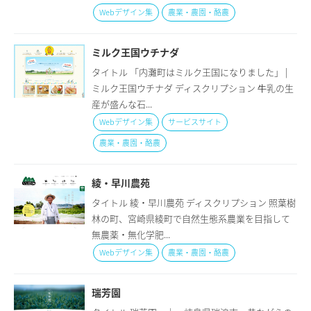
Webデザイン集
農業・農園・酪農
ミルク王国ウチナダ
タイトル 「内灘町はミルク王国になりました」 |
ミルク王国ウチナダ ディスクリプション 牛乳の生
産が盛んな石...
Webデザイン集
サービスサイト
農業・農園・酪農
綾・早川農苑
タイトル 綾・早川農苑 ディスクリプション 照葉樹
林の町、宮崎県綾町で自然生態系農業を目指して
無農薬・無化学肥...
Webデザイン集
農業・農園・酪農
瑞芳園