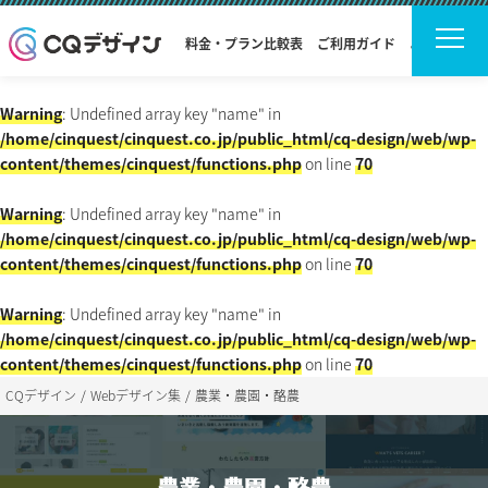
料金・プラン比較表
ご利用ガイド
よくある質問
Warning
: Undefined array key "name" in
/home/cinquest/cinquest.co.jp/public_html/cq-design/web/wp-
content/themes/cinquest/functions.php
on line
70
Warning
: Undefined array key "name" in
/home/cinquest/cinquest.co.jp/public_html/cq-design/web/wp-
content/themes/cinquest/functions.php
on line
70
Warning
: Undefined array key "name" in
/home/cinquest/cinquest.co.jp/public_html/cq-design/web/wp-
content/themes/cinquest/functions.php
on line
70
CQデザイン
Webデザイン集
農業・農園・酪農
農業・農園・酪農