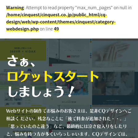
Warning
: Attempt to read property "max_num_pages" on null in
/home/cinquest/cinquest.co.jp/public_html/cq-
design/web/wp-content/themes/cinquest/category-
webdesign.php
on line
49
さぁ、
ロケットスタート
しましょう！
Webサイトの制作でお悩みのお客さまは、是非CQデザインへご
相談く ださい。残念なことに「後で料金が追加された・・。」
「思っていたのと違う」など、最終的には泣き寝入りをしたり
と、悩みを持つ方が多くいらっしゃいます。CQデザインでは、