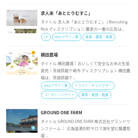
求人米「あととりむすこ」
タイトル 求人米「あととりむすこ」 / Recruiting
Rice ディスクリプション 農家の一番の広告は...
LP
Webデザイン集
農業・農園・酪農
横田農場
タイトル 横田農場｜おいしくて安全なお米の生産
直売｜茨城県龍ケ崎市 ディスクリプション 横田農
場は、茨城県龍ケ...
Webデザイン集
イラスト・キャラクター
コーポレートサイト
農業・農園・酪農
GROUND ONE FARM
タイトル GROUND ONE FARM 株式会社グランドワ
ンファーム ｜ 北海道湧別町サロマ湖を望む酪農牧
場 ...