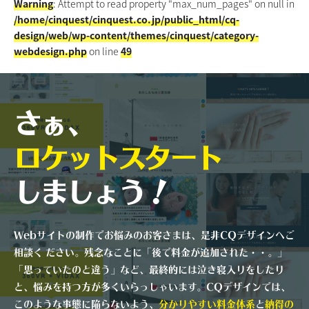
Warning
: Attempt to read property "max_num_pages" on null in
/home/cinquest/cinquest.co.jp/public_html/cq-
design/web/wp-content/themes/cinquest/category-
webdesign.php
on line
49
さぁ、
ロケットスタート
しましょう！
Webサイトの制作でお悩みのお客さまは、是非CQデザインへご
相談く ださい。残念なことに「後で料金が追加された・・。」
「思っていたのと違う」など、最終的には泣き寝入りをしたり
と、悩みを持つ方が多くいらっしゃいます。CQデザインでは、
このような事態に陥らないよう、
分かりやすい料金体系
と
納得の