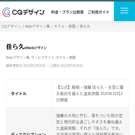
料金・プラン比較表
ご利用ガイド
よくある質問
CQデザイン
Webデザイン集
ホテル・旅館
佳ら久
佳ら久
のWebデザイン
Webデザイン集
,
サービスサイト
,
ホテル・旅館
最終更新日 2022年5月26日 ｜公開日 2022年5月26日
【公式】箱根・強羅 佳ら久 – 全室に露
タイトル
天風呂を備えた温泉旅館 2020年10月2
日開業
強羅の大地に佇む、落ちついた和の空
気と現代的な過ごしやすさを兼ね備え
た温泉旅館、それが「佳ら久」です。
ディスクリプション
全70室の客室に備えた温泉露天風呂に