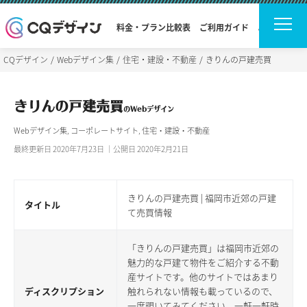
料金・プラン比較表
ご利用ガイド
よくある質問
CQデザイン
Webデザイン集
住宅・建設・不動産
きりんの戸建売買
きりんの戸建売買
のWebデザイン
Webデザイン集
,
コーポレートサイト
,
住宅・建設・不動産
最終更新日 2020年7月23日 ｜公開日 2020年2月21日
きりんの戸建売買 | 福岡市近郊の戸建
タイトル
て売買情報
「きりんの戸建売買」は福岡市近郊の
魅力的な戸建て物件をご紹介する不動
産サイトです。他のサイトではあまり
ディスクリプション
触れられない情報も載っているので、
一度覗いてみてください。一軒一軒時