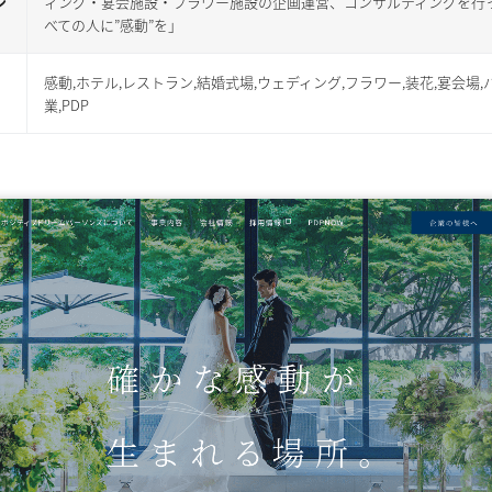
ン
ィング・宴会施設・フラワー施設の企画運営、コンサルティングを行
べての人に”感動”を」
感動,ホテル,レストラン,結婚式場,ウェディング,フラワー,装花,宴会場
業,PDP