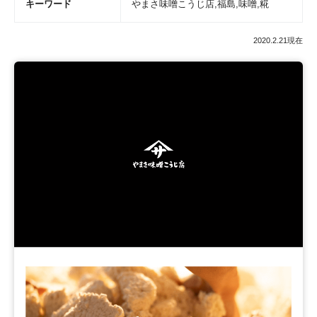
キーワード
やまさ味噌こうじ店,福島,味噌,糀
2020.2.21現在