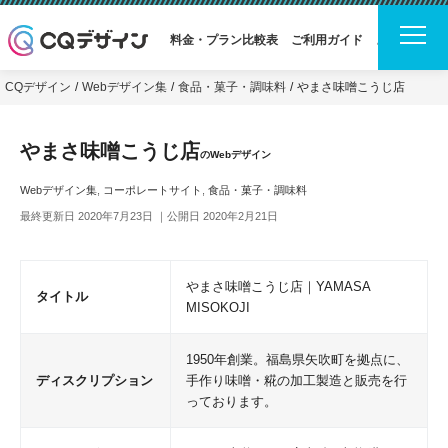
料金・プラン比較表
ご利用ガイド
よくある質問
CQデザイン
Webデザイン集
食品・菓子・調味料
やまさ味噌こうじ店
やまさ味噌こうじ店
のWebデザイン
Webデザイン集
,
コーポレートサイト
,
食品・菓子・調味料
最終更新日 2020年7月23日 ｜公開日 2020年2月21日
やまさ味噌こうじ店｜YAMASA
タイトル
MISOKOJI
1950年創業。福島県矢吹町を拠点に、
ディスクリプション
手作り味噌・糀の加工製造と販売を行
っております。